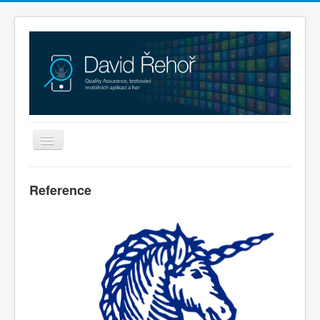
Přepnout
navigaci
Testování mobilních aplikací
Reference
Reference
Webové projekty
Kontakt