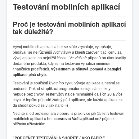
Testování mobilních aplikací
Proč je testování mobilních aplikací
tak důležité?
Vývoj mobilních aplikací a her se stále zrychluje, vylepšuje,
přidávají se nejrůznější vychytávky a klienti zároveň tlačí cenu za
vývoj aplikace na nejnižší částku. Ve většině případů na úkor kvality
dodaného produktu, kdy se na testování vynaloží minimum
finančních prostředků.
Výsledkem je ošklivá, pomalá a padající
aplikace plná chyb.
Testování je součástí životního cyklu vývoje aplikace a nesmí se
podcenit. Pokud si aplikaci programátor testuje sám, nikdy
nebude bez chyby. Tester vždy najde minimálně dalších 20 a více
chyb. V lepším případě žádný pád aplikace, ale každá aplikace se
dá shodit pokud se ví jak na to :-)
Nechte si od profesionála v oboru, s praxí více jak 15 let v testování
mobilních aplikací a her,
otestovat Vaší aplikaci
než půjde k
běžným uživatelům.
"PODCEŇTE TESTOVÁNÍ A SHOŘÍTE JAKO PAPÍR."